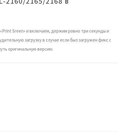
L-2160/2165/2168 в
«Print Sreen» и включаем, держим ровно три секунды и
удительную загрузку в случае если был загружен фикс с
нуть оригинальную версию.