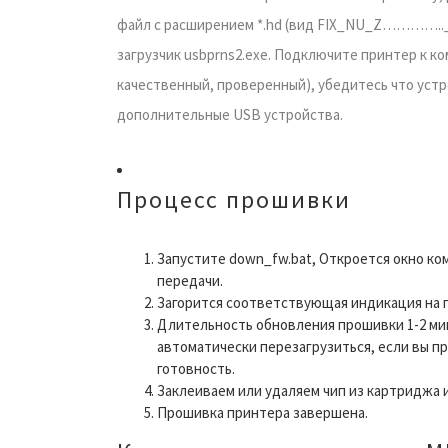
файл с расширением *.hd (вид FIX_NU_Z………….._ML
загрузчик usbprns2.exe. Подключите принтер к к
качественный, проверенный), убедитесь что уст
дополнительные USB устройства.
Процесс прошивки
Запустите down_fw.bat, Откроется окно ком
передачи.
Загорится соответствующая индикация на 
Длительность обновления прошивки 1-2 ми
автоматически перезагрузиться, если вы п
готовность.
Заклеиваем или удаляем чип из картриджа 
Прошивка принтера завершена.