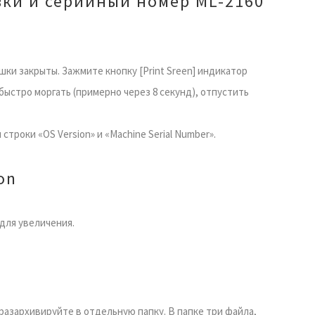
вки и серийный номер ML-2160
шки закрыты. Зажмите кнопку [Print Sreen] индикатор
 быстро моргать (примерно через 8 секунд), отпустить
строки «OS Version» и «Machine Serial Number».
on
для увеличения.
разархивируйте в отдельную папку. В папке три файла,