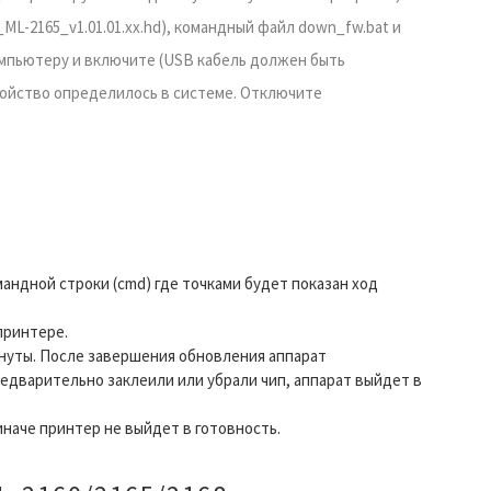
-2165_v1.01.01.xx.hd), командный файл down_fw.bat и
омпьютеру и включите (USB кабель должен быть
ройство определилось в системе. Отключите
андной строки (cmd) где точками будет показан ход
принтере.
нуты. После завершения обновления аппарат
редварительно заклеили или убрали чип, аппарат выйдет в
иначе принтер не выйдет в готовность.